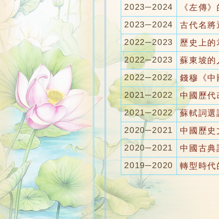
2023─2024
《左傳》
2023─2024
古代名將
2022─2023
歷史上的
2022─2023
蘇東坡的
2022─2022
錢穆《中
2021─2022
中國歷代
2021─2022
蘇軾詞選
2020─2021
中國歷史
2020─2021
中國古典
2019─2020
轉型時代