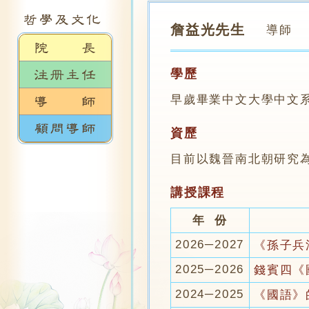
詹益光先生
導師
學歷
早歲畢業中文大學中文
資歷
目前以魏晉南北朝研究
講授課程
年 份
2026─2027
《孫子兵
2025─2026
錢賓四《
2024─2025
《國語》