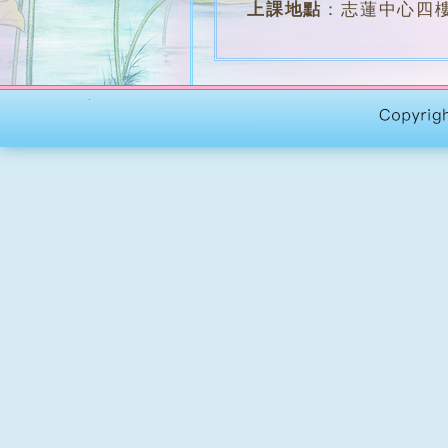
上課地點
：
志蓮中心四樓
堂 數
：
約14堂
學 費
：
全期 $750