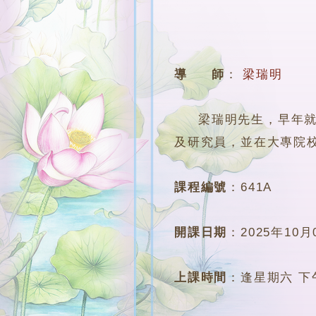
導 師
：
梁瑞明
梁瑞明先生，早年就讀
及研究員，並在大專院
課程編號
：
641A
開課日期
：
2025年10月
上課時間
：
逢星期六 下午4