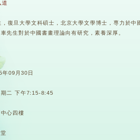
弘道
復旦大學文科碩士，北京大學文學博士，専力於中國
。車先生對於中國書畫理論向有研究，素養深厚。
25年09月30日
期二 下午7:15-8:45
蓮中心四樓
8堂