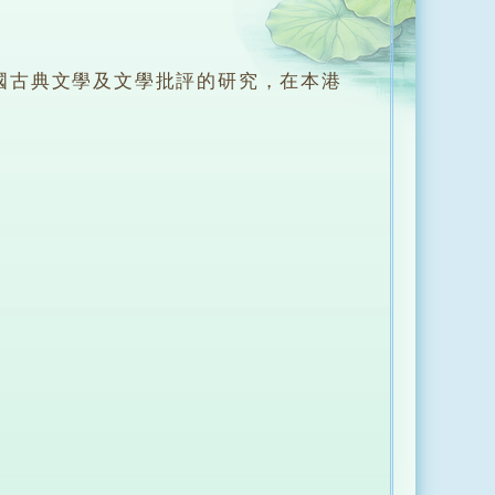
古典文學及文學批評的研究，在本港