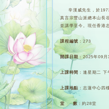
辛漢威先生，於1973
真言宗豐山派總本山長谷
並講學至今。現任香港
課程編號
：
273
開課日期
：
2025年09月
上課時間
：
逢星期二 下午7
上課地點
：
志蓮中心四
堂 數
：
約28堂