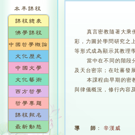
真言密教隨著大乘佛教
彩，力圖於學問研究之
等形式成為顯示其教理
當中在不同的階段分別
及天台密宗；在吐蕃發
本課程由早期的密教萌
與律儀概況，修行內容
導 師
：
辛漢威