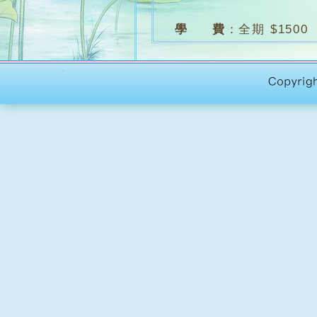
學 費
：
全期 $1500