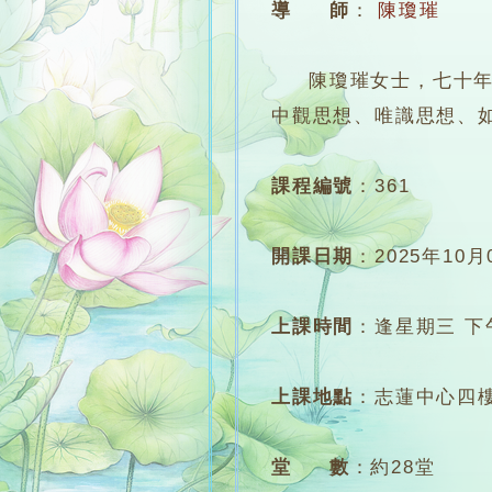
導 師
：
陳瓊璀
陳瓊璀女士，七十年代
中觀思想、唯識思想、
課程編號
：
361
開課日期
：
2025年10月
上課時間
：
逢星期三 下午6
上課地點
：
志蓮中心四樓
堂 數
：
約28堂