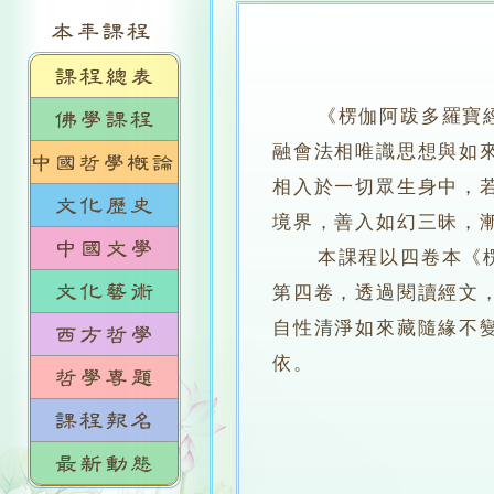
《楞伽阿跋多羅寶經》
融會法相唯識思想與如
相入於一切眾生身中，
境界，善入如幻三昧，
本課程以四卷本《楞伽
第四卷，透過閱讀經文
自性清淨如來藏隨緣不
依。