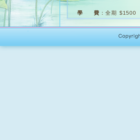
學 費
：
全期 $1500