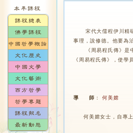
宋代大儒程伊川精研《
事理，說修德。他要為
《周易程氏傳》是中國
《周易程氏傳》，使學
導 師
：
何美嫦
何美嫦女士，自專上學