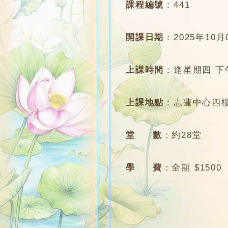
課程編號
：
441
開課日期
：
2025年10月
上課時間
：
逢星期四 下午4
上課地點
：
志蓮中心四樓
堂 數
：
約28堂
學 費
：
全期 $1500