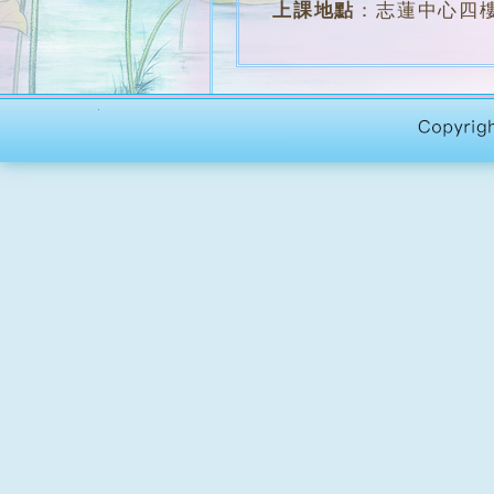
上課地點
：
志蓮中心四樓
堂 數
：
約28堂
學 費
：
全期 $1500