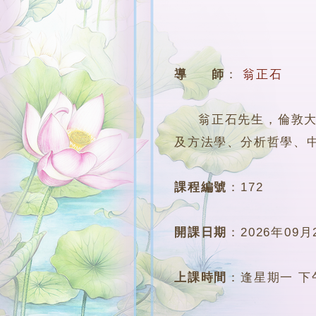
導 師
：
翁正石
翁正石先生，倫敦大學
及方法學、分析哲學、
課程編號
：
172
開課日期
：
2026年09月
上課時間
：
逢星期一 下午7