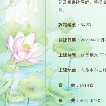
部及夜書院導師、菩提
授。
課程編號
：
642B
開課日期
：
2027年02月
上課時間
：
逢星期六 下午4
上課地點
：
志蓮中心四樓
堂 數
：
約14堂
學 費
：
全期 $750