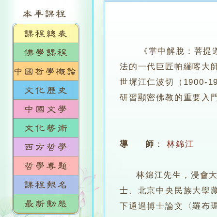
《掌中解脫：菩提道次
法的一代巨匠帕繃喀大師（
世墀江仁波切（1900
研習顯密佛教的重要入
導 師
：
林錦江
林錦江先生，浸會大學
士、北京中央民族大學
下通過博士論文〈羅布