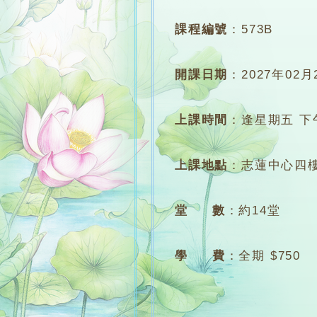
課程編號
：
573B
開課日期
：
2027年02月
上課時間
：
逢星期五 下午7
上課地點
：
志蓮中心四樓
堂 數
：
約14堂
學 費
：
全期 $750