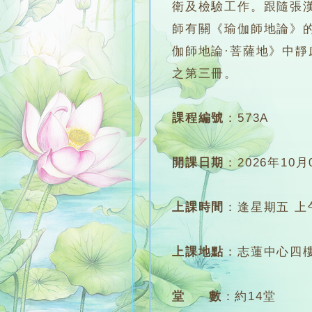
衛及檢驗工作。跟隨張
師有關《瑜伽師地論》
伽師地論·菩薩地》中
之第三冊。
課程編號
：
573A
開課日期
：
2026年10月
上課時間
：
逢星期五 上午7
上課地點
：
志蓮中心四樓
堂 數
：
約14堂