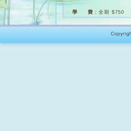
學 費
：
全期 $750