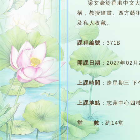
梁文豪於香港中文大學
構，教授繪畫、西方藝
及私人收藏。
課程編號
：
371B
開課日期
：
2027年02月
上課時間
：
逢星期三 下午7
上課地點
：
志蓮中心四樓
堂 數
：
約14堂