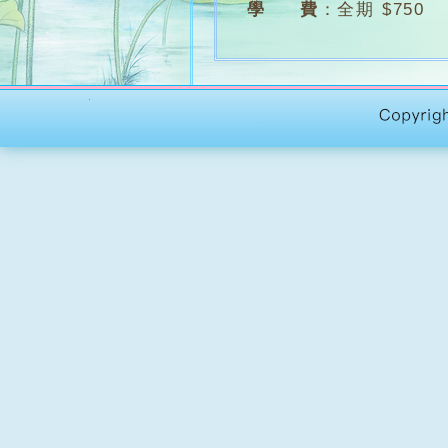
學 費
：
全期 $750