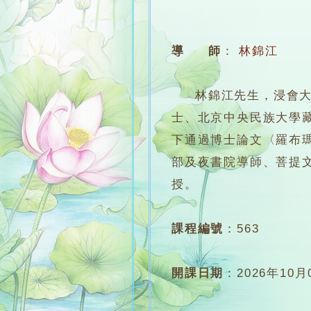
導 師
：
林錦江
林錦江先生，浸會大學
士、北京中央民族大學
下通過博士論文〈羅布
部及夜書院導師、菩提
授。
課程編號
：
563
開課日期
：
2026年10月