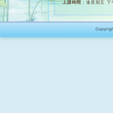
上課時間
：
逢星期五 下午6
上課地點
：
志蓮中心四樓
堂 數
：
約28堂
學 費
：
全期 $1500