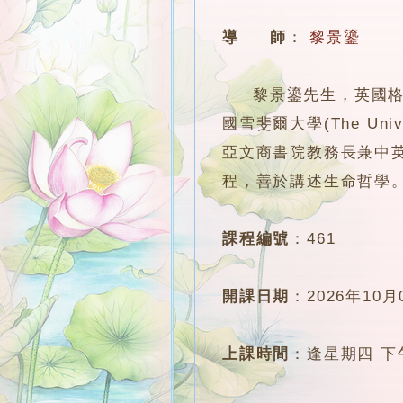
導 師
：
黎景鎏
黎景鎏先生，英國格洛斯特大學
國雪斐爾大學(The Univer
亞文商書院教務長兼中
程，善於講述生命哲學
課程編號
：
461
開課日期
：
2026年10月
上課時間
：
逢星期四 下午6