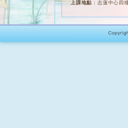
上課地點
：
志蓮中心四樓
堂 數
：
約28堂
學 費
：
全期 $1500