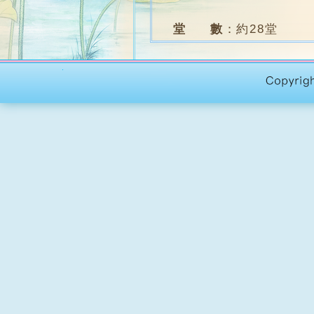
堂 數
：
約28堂
學 費
：
全期 $1500