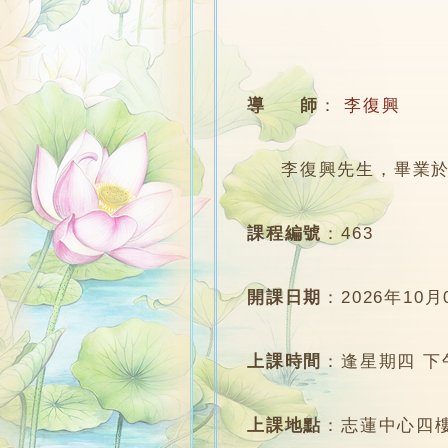
導 師
：
李復興
李復興先生，畢業於
課程編號
：
463
開課日期
：
2026年10月
上課時間
：
逢星期四 下午6
上課地點
：
志蓮中心四樓