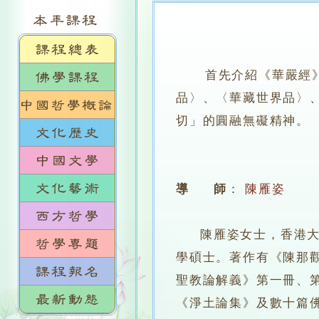
首先介紹《華嚴經》的
品〉、〈華藏世界品〉
切」的圓融無礙精神。
導 師
：
陳雁姿
陳雁姿女士，香港大學
學碩士。著作有《陳那
聖教論解義》第一冊、
《淨土論集》及數十篇