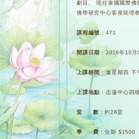
劇目。 現任泰國國際
佛學研究中心客座助理
課程編號
：
471
開課日期
：
2026年10月
上課時間
：
逢星期四 下午7
上課地點
：
志蓮中心四樓
堂 數
：
約28堂
學 費
：
全期 $1500