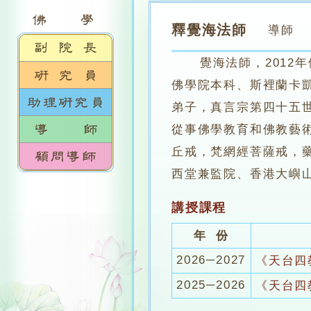
釋覺海法師
導師
覺海法師，2012年
佛學院本科、斯裡蘭卡
弟子，真言宗第四十五世
從事佛學教育和佛教藝
丘戒，梵網經菩薩戒，
西堂兼監院、香港大嶼
講授課程
年 份
2026─2027
《天台四
2025─2026
《天台四