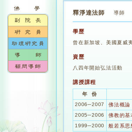
釋淨達法師
導師
學歷
曾在新加坡、美國夏威
資歷
八四年開始弘法活動
講授課程
年 份
2006─2007
佛法概論 
2005─2006
佛教的基
1999─2000
般若系思