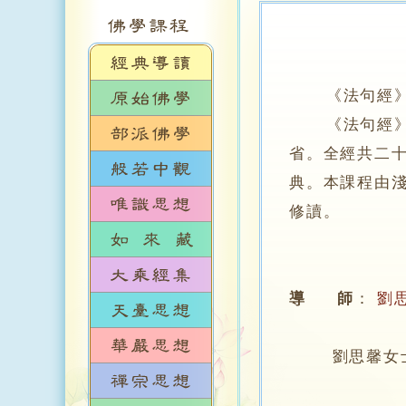
《法句經》
《法句經》是
省。全經共二
典。本課程由
修讀。
導 師
：
劉
劉思馨女士，