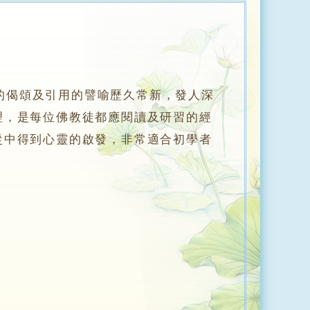
）
偈頌及引用的譬喻歷久常新，發人深
理，是每位佛教徒都應閱讀及研習的經
從中得到心靈的啟發，非常適合初學者