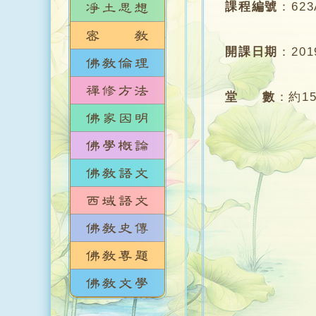
課程編號
：
623
開課日期
：
20
堂 數
：
約1