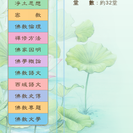
堂 數
：
約32堂