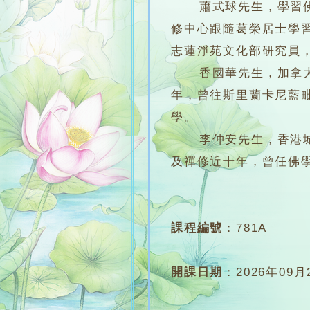
蕭式球先生，學習佛學
修中心跟隨葛榮居士學
志蓮淨苑文化部研究員
香國華先生，加拿大約克大
年，曾往斯里蘭卡尼藍毗
學。
李仲安先生，香港城市
及禪修近十年，曾任佛
課程編號
：
781A
開課日期
：
2026年09月