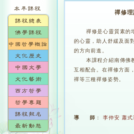
禪修理
禪修是心靈質素的培育
的心靈，助人舒緩及面
的方向前進。
本課程介紹南傳佛教的
互相配合。在禪修方面
禪等三種禪修姿勢。
導 師
：
李仲安
蕭式