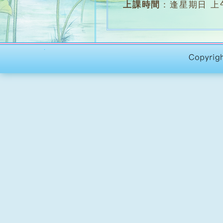
上課時間
：
逢星期日 上午8
上課地點
：
志蓮中心二樓
堂 數
：
約14堂
學 費
：
全期 $750