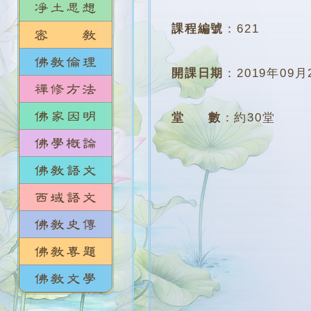
課程編號
：
621
開課日期
：
2019年09月
堂 數
：
約30堂