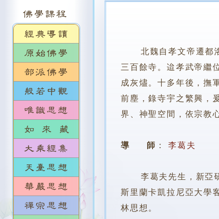
北魏自孝文帝遷都
三百餘寺。迨孝武帝繼
成灰燼。十多年後，撫
前塵，錄寺宇之繁興，
界、神聖空間，依宗教
導 師
：
李葛夫
李葛夫先生，新亞研究
斯里蘭卡凱拉尼亞大學
林思想。