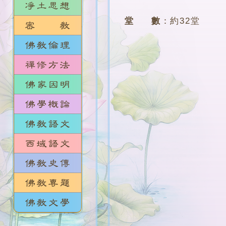
堂 數
：
約32堂