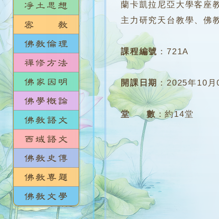
蘭卡凱拉尼亞大學客座
主力研究天台教學、佛
課程編號
：
721A
開課日期
：
2025年10月
堂 數
：
約14堂