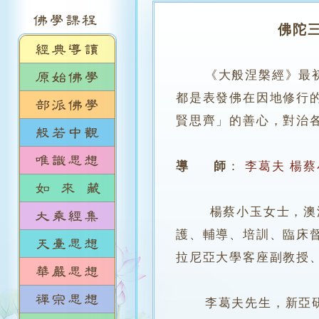
佛陀三
《大般涅槃經》最
都是表發佛在因地修行
賢思齊」的善心，對治
導 師
：
李葛夫
楊蔡
楊蔡小玉女士，澳洲新
護、輔導、培訓、臨床
拉尼亞大學客座副教授
李葛夫先生，新亞研究