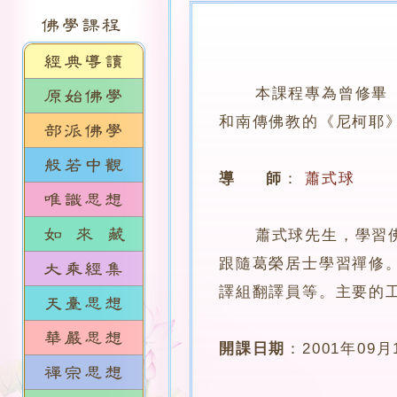
本課程專為曾修畢
和南傳佛教的《尼柯耶
導 師
：
蕭式球
蕭式球先生，學習佛學
跟隨葛榮居士學習禪修
譯組翻譯員等。主要的
開課日期
：
2001年09月