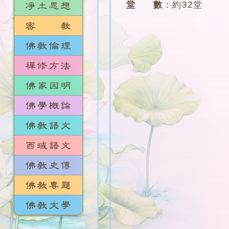
堂 數
：
約32堂