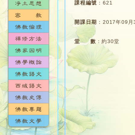
課程編號
：
621
開課日期
：
2017年09月
堂 數
：
約30堂