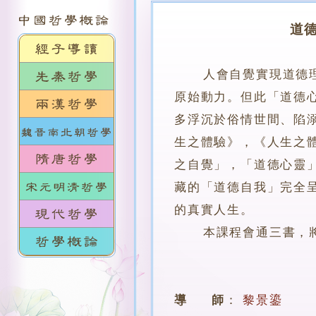
道
人會自覺實現道德
原始動力。但此「道德
多浮沉於俗情世間、陷
生之體驗》，《人生之
之自覺」，「道德心靈
藏的「道德自我」完全
的真實人生。
本課程會通三書，將其
導 師
：
黎景鎏