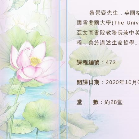
黎景鎏先生，英國格洛斯特大
國雪斐爾大學(The Univer
亞文商書院教務長兼中
程，善於講述生命哲學
課程編號
：
473
開課日期
：
2020年10月
堂 數
：
約28堂