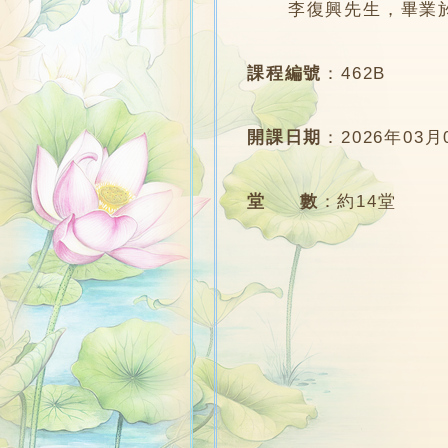
李復興先生，畢業於
課程編號
：
462B
開課日期
：
2026年03月
堂 數
：
約14堂