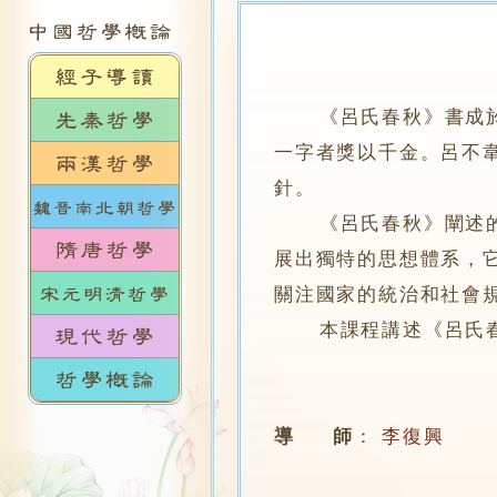
《呂氏春秋》書成
一字者獎以千金。呂不
針。
《呂氏春秋》闡述的治
展出獨特的思想體系，
關注國家的統治和社會
本課程講述《呂氏春秋
導 師
：
李復興