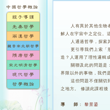
人有異於其他生物
解人在宇宙中之定位。
人通過哲學，探索其生
更引導我們上索「形而
造？人運用了理性邏輯
關聯及此的問題是：感
界限以外的事物，我們
這些問題不僅關切到我
之地方。 修讀此課程
導 師
：
黎景鎏