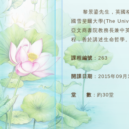
黎景鎏先生，英國格洛斯特大
國雪斐爾大學(The Univer
亞文商書院教務長兼中
程，善於講述生命哲學
課程編號
：
263
開課日期
：
2015年09月
堂 數
：
約30堂