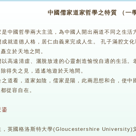
中國儒家道家哲學之特質 （一
家是中國哲學兩大主流，為中國人開出兩道不同之生活
就道德人格，居仁由義來完成人生。 孔子滿腔文化
魄矗立於天地之間。
高遠清虛、灑脫放達的心靈創造愉悅自適的生活。老
滌除得失之見，逍遙地遊於天地間。
道看，道家如陰，儒家是陽，此兩思想和合，使中國
伐都從容自在。
景鎏
格洛斯特大學(Gloucestershire Universit