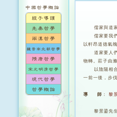
儒家與道
儒家要我們成
以軒昂道德氣
道家要人們以
物轉。莊子由
以陰陽相合之
一前一後，步
導 師
：
黎
黎景鎏先生，英國