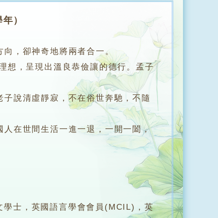
學年）
方向，卻神奇地將兩者合一。
理想，呈現出溫良恭儉讓的德行。孟子
子說清虛靜寂，不在俗世奔馳，不隨
人在世間生活一進一退，一開一闔，
y)文學士，英國語言學會會員(MCIL)，英