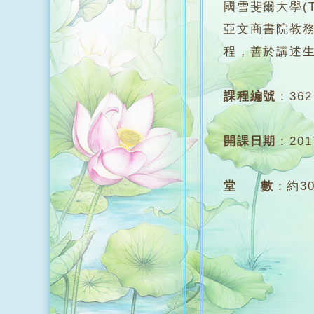
國雪斐爾大學(The 
亞文商書院教
程，善於講述
課程編號
：
362
開課日期
：
20
堂 數
：
約3