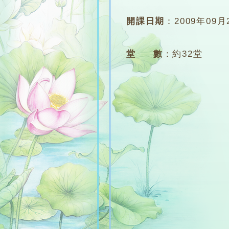
開課日期
：
2009年09月
堂 數
：
約32堂