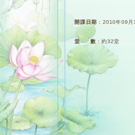
開課日期
：
2010年09月
堂 數
：
約32堂