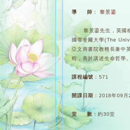
導 師
：
黎景鎏
黎景鎏先生，英國格洛斯特大
國雪斐爾大學(The Univer
亞文商書院教務長兼中
程，善於講述生命哲學
課程編號
：
571
開課日期
：
2018年09月
堂 數
：
約30堂