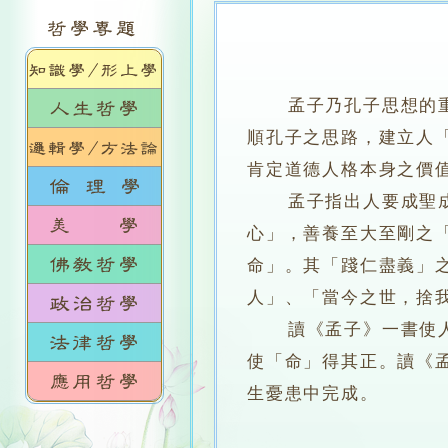
孟子乃孔子思想的
順孔子之思路，建立人
肯定道德人格本身之價
孟子指出人要成聖成賢
心」，善養至大至剛之
命」。其「踐仁盡義」
人」、「當今之世，捨
讀《孟子》一書使人知
使「命」得其正。讀《
生憂患中完成。