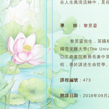
在人生萬境流轉中，覓
導 師
：
黎景鎏
黎景鎏先生，英國格洛斯特大
國雪斐爾大學(The Univer
亞文商書院教務長兼中
程，善於講述生命哲學
課程編號
：
473
開課日期
：
2018年09月