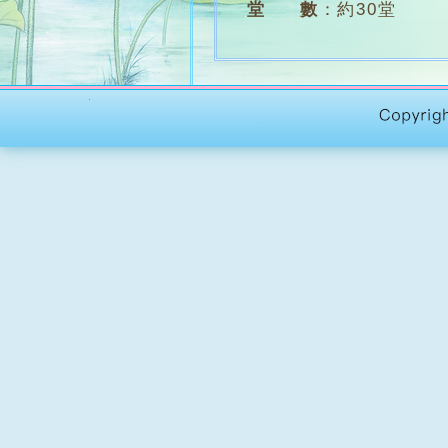
堂 數
：
約30堂