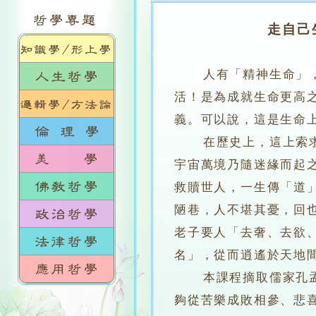
走自己
人有「精神生命」
活！是為成就生命更高
義。可以說，這是生命
在歷史上，這上索求「
宇宙萬境乃隨迷緣而起
救贖世人，一生傳「道
陋巷，人不堪其憂，回
老子要人「去奢、去欲
名」，從而逍遙於天地
本課程摘取儒家孔孟、
夠從苦樂成敗相參、悲