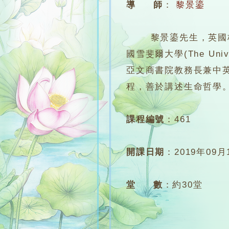
導 師
：
黎景鎏
黎景鎏先生，英國格洛斯特大
國雪斐爾大學(The Univer
亞文商書院教務長兼中
程，善於講述生命哲學
課程編號
：
461
開課日期
：
2019年09月
堂 數
：
約30堂