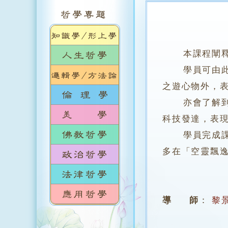
本課程闡
學員可由此了
之遊心物外，
亦會了解到西
科技發達，表
學員完成課程
多在「空靈飄
導 師
：
黎