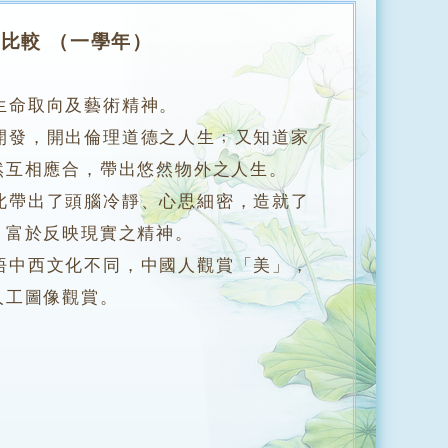
之比較 （一學年）
生命取向及藝術精神。
發，開出倫理道德之人生﹔又知道家
然互相應合，帶出悠然物外之人生。
帶出了頭腦冷靜、心思細密，造就了
，富於反映現實之精神。
中西文化不同，中國人觀賞「美」，
人工圖像觀賞。