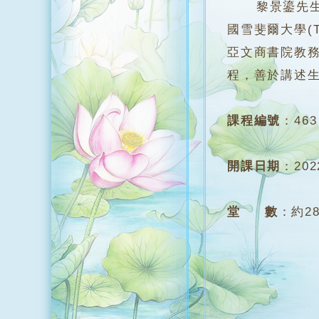
黎景鎏先生，英國
國雪斐爾大學(The 
亞文商書院教
程，善於講述
課程編號
：
463
開課日期
：
20
堂 數
：
約2