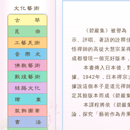
《碧巖集》被譽為
示、評唱、著語的詮釋
悟禪師的高徒大慧宗杲
成都發現一個完好版本
本書傳入日本後，對彼
據。1942年，日本禪
據說這個本子是道元禪
定其餘版本而成《碧巖
本課程將依《碧巖集定本》
論，探究「藝術作為舟