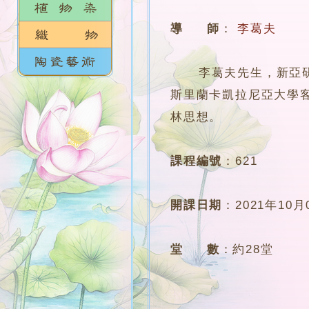
導 師
：
李葛夫
李葛夫先生，新亞研究
斯里蘭卡凱拉尼亞大學
林思想。
課程編號
：
621
開課日期
：
2021年10月
堂 數
：
約28堂