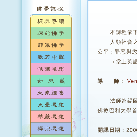
本課程依
人類社會之起
公平；罪惡與
（堂上英語授
導 師
：
Ven
法師為錫蘭大學
佛教巴利大學
開課日期
：
20