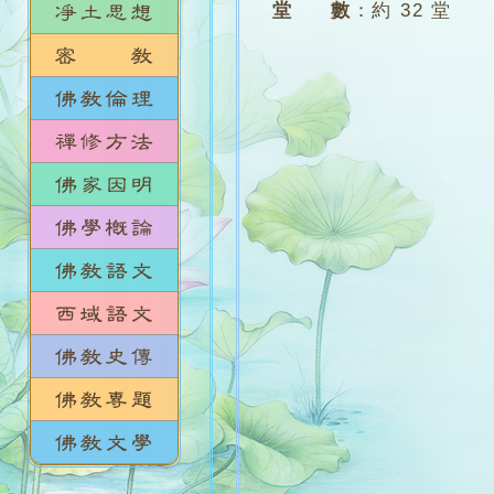
堂 數
：
約 32 堂