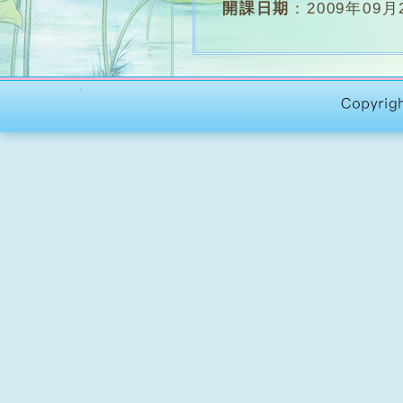
開課日期
：
2009年09月
堂 數
：
約15 堂