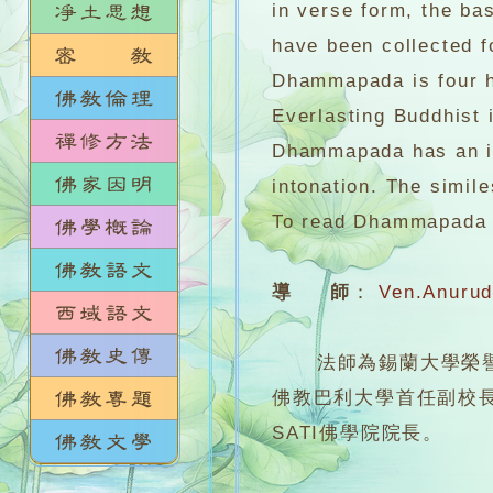
in verse form, the ba
have been collected f
Dhammapada is four hu
Everlasting Buddhist 
Dhammapada has an inv
intonation. The simil
To read Dhammapada an
導 師
：
Ven.Anuru
法師為錫蘭大學榮譽文學士
佛教巴利大學首任副校
SATI佛學院院長。