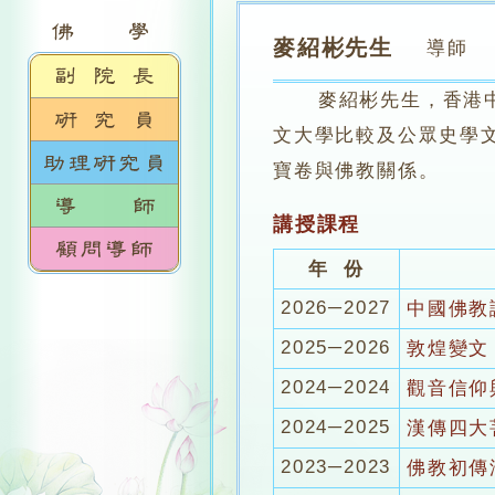
麥紹彬先生
導師
麥紹彬先生，香港中文
文大學比較及公眾史學
寶卷與佛教關係。
講授課程
年 份
2026─2027
中國佛教
2025─2026
敦煌變文 
2024─2024
觀音信仰
2024─2025
漢傳四大
2023─2023
佛教初傳