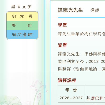
譚龍光先生
導師
學歷
譚先生畢業於樹仁學院會計系
資歷
譚龍光先生，學佛與禪修
習巴利文至今，2012
與翻譯《瑜伽師地論．
講授課程
年 份
2026─2027
基礎巴利