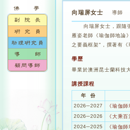
向瑞屏女士
導師
向瑞屏女士，跟隨張漢
雁姿老師《瑜伽師地論
之要義框架”，撰著有《
學歷
畢業於澳洲昆士蘭科技
講授課程
年 份
2026─2027
《瑜伽師
2026─2026
《大乘百
2024─2025
《瑜伽師