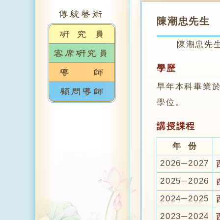
陳潮忠先生
陳潮忠先生，
學歷
早年本科畢業
學位。
講授課程
年 份
2026─2027
2025─2026
2024─2025
2023─2024