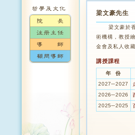
梁文豪先生
梁文豪於香港
術機構，教授
金會及私人收
講授課程
年 份
2027─2027
2026─2026
2025─2025