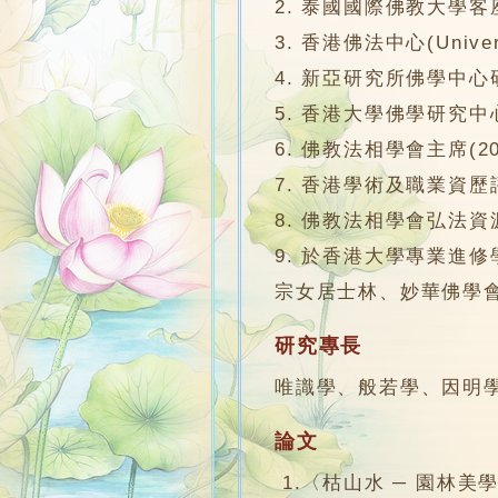
2. 泰國國際佛教大學客
3. 香港佛法中心(Univers
4. 新亞研究所佛學中心
5. 香港大學佛學研究
6. 佛教法相學會主席(200
7. 香港學術及職業資歷評
8. 佛教法相學會弘法
9. 於香港大學專業進
宗女居士林、妙華佛學
研究專長
唯識學、般若學、因明
論文
1.〈枯山水 ─ 園林美學的