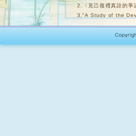
2.〈克己復禮真詮的爭論〉,
3.“A Study of the Dev
Consciousness (svasa
Technology,2001.
4.〈陳那《集量論‧現量
5.《佛教對自證的辯析
6.〈《大乘起信論》心意
7.〈古印度哲學中自證認
8.〈唯識宗的四緣理論 
9. “A Study of Yogāc
Kong,2007.
10.〈《舍利弗阿毘曇論
11.〈部派佛教有關自證
12.〈《大乘莊嚴經論‧