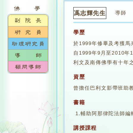
馮志輝先生
導師
學歷
於1999年修畢及考獲
自1999年9月至2010年1
利文及南傳佛學有十年
資歷
曾擔任巴利文影帶班助
書籍
1.輔助阿那律陀法師編輯,巴利
講授課程