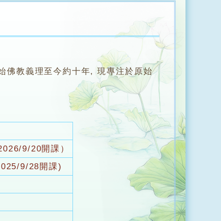
始佛教義理至今約十年, 現專注於原始
6/9/20開課）
/9/28開課)