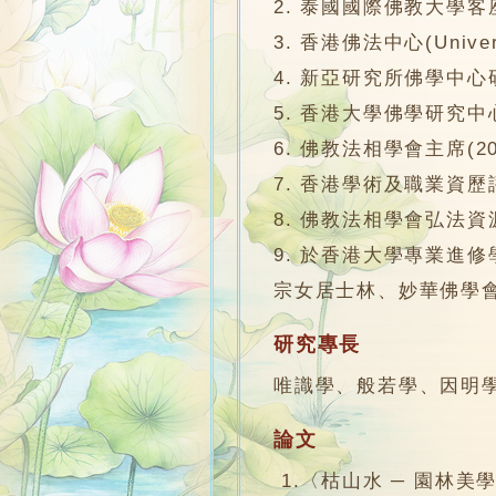
2. 泰國國際佛教大學客
3. 香港佛法中心(Univers
4. 新亞研究所佛學中心
5. 香港大學佛學研究
6. 佛教法相學會主席(200
7. 香港學術及職業資歷評
8. 佛教法相學會弘法
9. 於香港大學專業進
宗女居士林、妙華佛學
研究專長
唯識學、般若學、因明
論文
1.〈枯山水 ─ 園林美學的