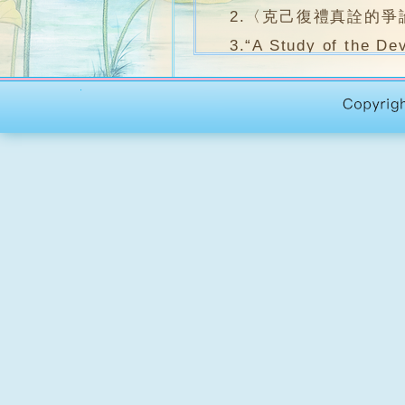
2.〈克己復禮真詮的爭論〉,
3.“A Study of the Dev
Consciousness (svasa
Technology,2001.
4.〈陳那《集量論‧現量
5.《佛教對自證的辯析
6.〈《大乘起信論》心意
7.〈古印度哲學中自證認
8.〈唯識宗的四緣理論 
9. “A Study of Yogāc
Kong,2007.
10.〈《舍利弗阿毘曇論
11.〈部派佛教有關自證
12.〈《大乘莊嚴經論‧