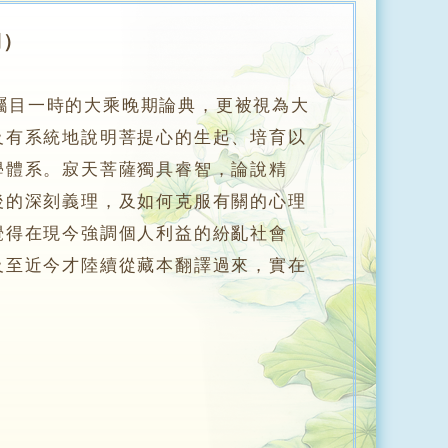
期）
矚目一時的大乘晚期論典，更被視為大
及有系統地說明菩提心的生起、培育以
學體系。寂天菩薩獨具睿智，論說精
後的深刻義理，及如何克服有關的心理
覺得在現今強調個人利益的紛亂社會
及至近今才陸續從藏本翻譯過來，實在