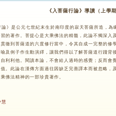
《入菩薩行論》導讀（上學
行論》是公元七世紀末生於南印度的寂天菩薩所造，為
修習的著作。菩提心是大乘佛法的精髓，此論不獨深入
此貫徹到菩薩道的六度修行當中，令其自成一完整的修
譬喻及例子作生動演繹，讓我們得以了解菩薩道行踐背
至自利利他。閱讀本論，不會給人過時的感覺；反而會
價值。此論在漢傳方面過往因缺乏完善譯本而被忽略，
大乘佛法精神的一部珍貴著作。
少慧