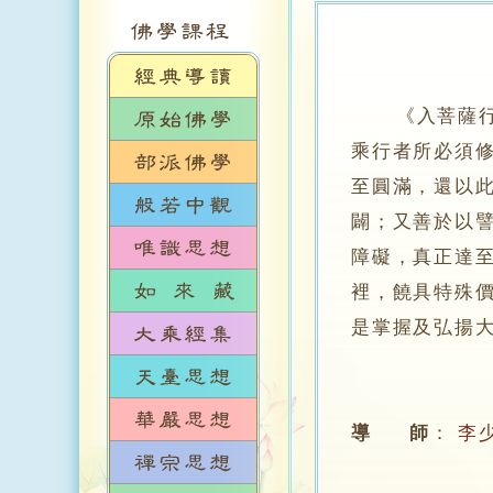
《入菩薩
乘行者所必須
至圓滿，還以
闢；又善於以
障礙，真正達
裡，饒具特殊
是掌握及弘揚
導 師
：
李