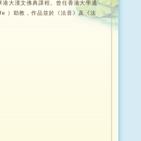
港大漢文佛典課程。曾任香港大學通
g of Life ）助教，作品並於《法音》及《法