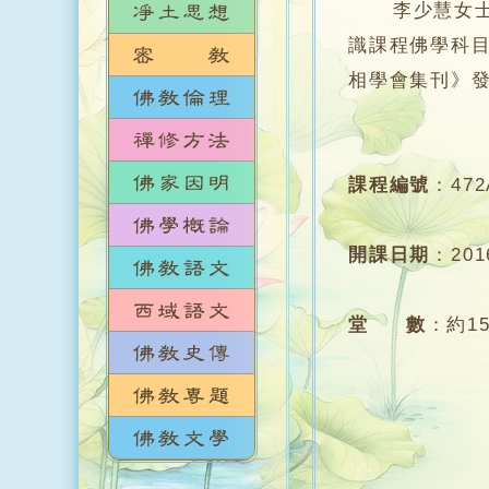
李少慧女士，
識課程佛學科目（ I
相學會集刊》
課程編號
：
472
開課日期
：
20
堂 數
：
約1