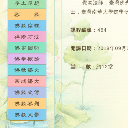
覺泰法師，臺灣佛光山
士，臺灣南華大學佛學
課程編號
：
464
開課日期
：
2018年09月
堂 數
：
約12堂